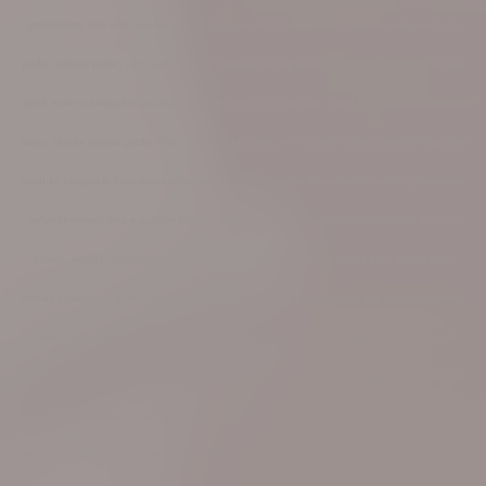
gratuitement, faire ecrire son livre, livre vierge pour ecrire ses memoires, combien coute un ecrivain
public, écrivain public, tarifs écrivain public, exemple de biographie professionnelle courte, biographe
privé, ecrire sa biographie gratuitement, recherche écrivain biographe, plume écrivain, ecrivain public
nimes, cherche ecrivain public, écrire sa biographie gratuit, ecrivain public gratuit, exemple biographie
familiale, biographie d'une personne exemple, ecrivain biographe, faire ecrire son histoire gratuitement,
recherche ecrivain pour ecrire mon histoire, comment faire une biographie d'une personne, écrivains
publics, exemple biographie professionnelle, trouver un ecrivain public, tarif mise en page livre,
écrivain public tarifs
,
écrivain
biogrrap
aphe
, saga familiale, livre autobiographique, biographie, auteur,
écrivain public, écrire une autobiographie, écrire sa biographie, rédiger sa biographie, biog
he privé,
comment écrire sa biographie, auteur autobiographie, écrivain autobiographie, nègre, livre, recherche
écrivain, ma biographie, écrire sa vie, trouver un écrivain pour écrire un livre, écrire sa vie, recherche
écrivain, comment écrire une biographie, plume, écrivain, écrire ma vie, écrire ses mémoires, comment