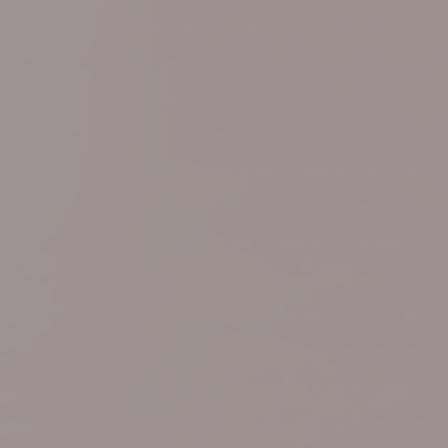
sa vie, comment faire une biographie d'une personne, comment rédiger une biographie d'une personne,
réaliser une biographie, structurer d’une biographie, nègre littéraire, comment écrire son livre, comment
écrire son livre, écrire son livre, raconter sa vie dans un livre, écrire un livre, un roman, un récit de vie,
cherche écrivain pour écrire un livre, cherche personne pour écrire un livre, faire écrire son livre,
recherche écrivain biographe, faire écrire son livre, cherche écrivain, cherche écrivain public, aide à
l'écriture, écrivain à Alès, biographie en Ardèche, biographie en Aude, biographie en Aveyron, biog
raphie
en Avignon, biographe à Nîmes, biographe et écrivain public, biographe familial, biographe familiale,
biographie, récit, écrivain dans bouche du Rhône, carnet de voyage,
je suis en lien avec l'Association
des "
compagnons biographes", conseils en écriture, correction de manuscrits, correction, corriger,
CORTIAL, courrier, autobiographie, vie, écrire, écrire sa vie, écrire son livre, écrire une lettre de
motivation, écrivain biographe en Languedoc-Roussillon, écrivain biographe familial, écrivain
biographe pas cher, écrivain privé, écrivain public petits prix, écrivain public prix réduits, écrivain, petit