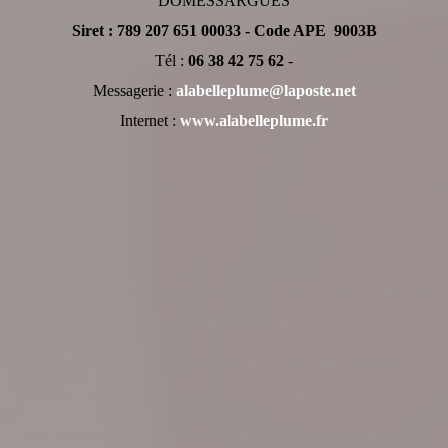
DOMESSARGUES
Siret : 789 207 651 00033 - Code APE 9003B
Tél :
06 38 42 75 62
-
Messagerie :
alabelleplume@laposte.net
Internet :
www.alabelleplume.fr
André CORTIAL, écrire ses mémoires, raconter sa vie dans un livre,
cherche une plume pour écrire un
livre, cherche une plume, exemple de biographie professionnelle, rédiger une biographie professionnelle,
tarif biographie écrivain public, biographie professionnelle, comment trouver quelqu'un pour ecrire un
livre, cherche ecrivain pour ecrire un livre, recherche écrivain public, exemple autobiographie
professionnelle, biographie d'entreprise, exemple mini biographie professionnelle, je cherche un écrivain
public, écrivain biographe, exemple de biographie d'une personne vivante, ecrire son autobiographie