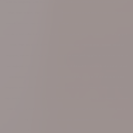
écrire une biographie, écrire son histoire, biographie familiale, comment écrire ses mémoires, écrivain
nègre, écrire un livre, écrire ses souvenirs, comment faire une biographie écrire une autobiographie
exemple, comment écrire son autobiographie, rédiger son autobiographie, comment écrire un livre sur
ma vie, je veux écrire le livre de ma vie, mon autobiographie, rédiger ses mémoires, écrire biographie
courte, écrire son autobiographie, écrivain public bénévole, littérature nègre, comment rédiger sa
biographie, écrivain privé, nègre littéraire, comment faire une autobiographie, écrire son histoire, écrire
une biographie exemple, comment faire une biographie personnelle, comment écrire sa vie, écrire une
autobiographie exemple, comment écrire son autobiographie, écrire son histoire de vie, écrire une
biographie courte, écrire son livre, cherche écrivain pour écrire livre, comment écrire un livre sur sa vie,
nègre pour inconnu, comment faire sa biographie, comment faire une autobiographie exemple, comment
écrire une autobiographie exemple, raconter sa naissance autobiographie, biographie professionnelle,
mettre son savoir-faire dans un livre, trouver un nègre, recherche écrivain pour écrire mon histoire,
rédiger une biographie professionnelle, comment faire une biographie en roman, faire écrire un livre sur