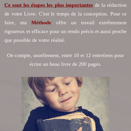
Ce sont les étapes les plus importantes
de la rédaction
de votre Livre. C'est le temps de la conception. Pour ce
faire, ma
Méthode
offre un travail extrêmement
rigoureux et efficace pour un rendu précis et aussi proche
que possible de votre réalité.
On compte, usuellement, entre
10 et 12
entretiens pour
écrire un
beau livre de 200 pages.