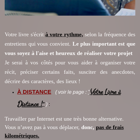
Votre livre s'écrit
à votre rythme,
selon la fréquence des
entretiens qui vous convient.
Le plus important est que
vous soyez à l'aise et heureux de réaliser votre projet
Je serai à vos côtés pour vous aider à organiser votre
récit, préciser certains faits, susciter des anecdotes,
décrire des caractères, des lieux !
Votre Livre à
À
DISTANCE
( voir
le page :
"
Distance !
"
)
:
Travailler par Internet
est une très bonne alternative.
Vous n’avez pas à vous déplacer,
donc,
pas de frais
kilométriques.