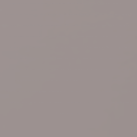
budget, écrivain France, écrivain Gard, écrivain Hérault, héritage dans un livre, histoire de quartier,
histoire de vie, histoire de village,
histoire de ville, histoire d'entreprise, écrivain Lozère, monographie,
écrivain à Montpellier, Nègre pour inconnus, NPI, écrire ses souvenirs, parcours de vie, biographie
Paris, peaufiner un manuscrit, corriger un manuscrit, publier des mémoires, raconter sa vie, récit d'une
vie, récits de vie, écrire un CV, scribe, écrivain à Uzès, écrivain Vaucluse, story Teller, biographe à
Nîmes, écrivain public en Languedoc-Roussillon, courrier, thèse, écriture, écrire roman de ma vie,
histoire de ma vie, écrire sa vie, écrire son livre, l'histoire de sa vie, le roman de ma vie, faire corriger
autobiographie, se faire aider pour écrire un livre, faire écrire son livre, se faire aider pour écrire un
livre, écrire un livre témoignage, recherche écrivain, écrire un livre sur sa vie, faire écrire son histoire,
cherche écrivain pour écrire un livre, comment trouver quelqu'un pour écrire un livre, écrivain privé,
faire écrire son livre,