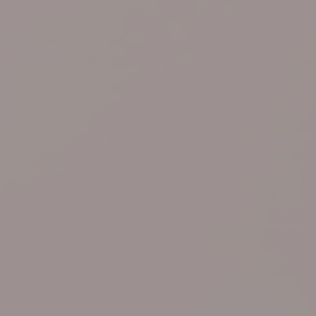
Roussillon, écrivain biographe familial, écrivain biographe pas cher, écrivain privé, écrivain public
petits prix, écrivain public prix réduits, écrivain, petit budget, écrivain France, écrivain Gard, écrivain
Hérault, héritage dans un livre, histoire de quartier, histoire de vie, histoire de village,
histoire de ville,
histoire d'entreprise, écrivain Lozère, monographie, écrivain à Montpellier, Nègre pour inconnus, NPI,
écrire ses souvenirs, parcours de vie, biographie Paris, peaufiner un manuscrit, corriger un manuscrit,
publier des mémoires, raconter sa vie, récit d'une vie, récits de vie, écrire un CV, scribe, écrivain à
Uzès, écrivain Vaucluse, story Teller, biographe à Nîmes, écrivain public en Languedoc-Roussillon,
courrier, thèse, écriture, écrire roman de ma vie, histoire de ma vie, écrire sa vie, écrire son livre,
l'histoire de sa vie, le roman de ma vie, faire corriger autobiographie, se faire aider pour écrire un livre,
faire écrire son livre, se faire aider pour écrire un livre, écrire un livre témoignage, recherche écrivain,
écrire un livre sur sa vie, faire écrire son histoire, cherche écrivain pour écrire un livre, comment trouver
quelqu'un pour écrire un livre, écrivain privé, faire écrire son livre,