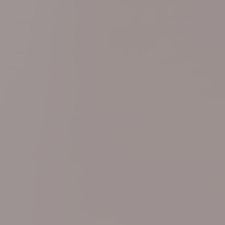
faire une biographie d'une personne, écrivains publics, exemple biographie professionnelle, trouver un
ecrivain public, tarif mise en page livre, écrivain public tarifs
,
écrivain
biogrrap
aphe
, saga familiale,
livre autobiographique, biographie, auteur, écrivain public, écrire une autobiographie, écrire sa
biographie, rédiger sa biographie, biog
he privé, comment écrire sa biographie, auteur autobiographie,
écrivain autobiographie, nègre, livre, recherche écrivain, ma biographie, écrire sa vie, trouver un écrivain
pour écrire un livre, écrire sa vie, recherche écrivain, comment écrire une biographie, plume, écrivain,
écrire ma vie, écrire ses mémoires, comment écrire une biographie, écrire son histoire, biographie
familiale, comment écrire ses mémoires, écrivain nègre, écrire un livre, écrire ses souvenirs, comment
faire une biographie écrire une autobiographie exemple, comment écrire son autobiographie, rédiger son
autobiographie, comment écrire un livre sur ma vie, je veux écrire le livre de ma vie, mon
autobiographie, rédiger ses mémoires, écrire biographie courte, écrire son autobiographie, écrivain
public bénévole, littérature nègre, comment rédiger sa biographie, écrivain privé, nègre littéraire,
comment faire une autobiographie, écrire son histoire, écrire une biographie exemple, comment faire une
biographie personnelle, comment écrire sa vie, écrire une autobiographie exemple, comment écrire son
autobiographie, écrire son histoire de vie, écrire une biographie courte, écrire son livre, cherche écrivain