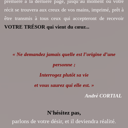
première à la dernière page, jusqu’au moment où votre
récit se trouvera aux creux de vos mains, imprimé, prêt à
être transmis à tous ceux qui accepteront de recevoir
VOTRE TR
É
SOR qui vient du cœur...
« Ne demandez jamais quelle est l’origine d’une
personne ;
Interrogez plutôt sa vie
et vous saurez qui elle est. »
André CORTIAL
N'hésitez pas,
parlons de votre désir, et il deviendra réalité.