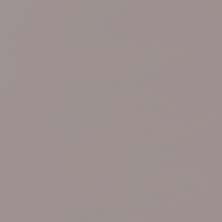
pour écrire livre, comment écrire un livre sur sa vie, nègre pour inconnu, comment faire sa biographie,
comment faire une autobiographie exemple, comment écrire une autobiographie exemple, raconter sa
naissance autobiographie, biographie professionnelle, mettre son savoir-faire dans un livre, trouver un
nègre, recherche écrivain pour écrire mon histoire, rédiger une biographie professionnelle, comment faire
une biographie en roman, faire écrire un livre sur sa vie, comment faire une biographie d'une personne,
comment rédiger une biographie d'une personne, réaliser une biographie, structurer d’une biographie,
nègre littéraire, comment écrire son livre, comment écrire son livre, écrire son livre, raconter sa vie dans
un livre, écrire un livre, un roman, un récit de vie, cherche écrivain pour écrire un livre, cherche
personne pour écrire un livre, faire écrire son livre, recherche écrivain biographe, faire écrire son livre,
cherche écrivain, cherche écrivain public, aide à l'écriture, écrivain à Alès, biographie en Ardèche,
biographie en Aude, biographie en Aveyron, biog
raphie en Avignon, biographe à Nîmes, biographe et
écrivain public, biographe familial, biographe familiale, biographie, récit, écrivain dans bouche du
Rhône, carnet de voyage,
je suis en lien avec l'Association des "
compagnons biographes", conseils en
écriture, correction de manuscrits, correction, corriger, CORTIAL, courrier, autobiographie, vie, écrire,
écrire sa vie, écrire son livre, écrire une lettre de motivation, écrivain biographe en Languedoc-