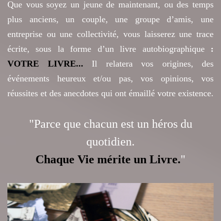
Que vous soyez un jeune de maintenant, ou des temps
plus anciens, un couple, une groupe d’amis, une
entreprise ou une collectivité, vous laisserez une trace
écrite, sous la forme d’un livre autobiographique
:
VOTRE LIVRE...
Il relatera vos origines, des
événements heureux et/ou pas, vos opinions, vos
réussites et des anecdotes qui ont émaillé votre existence.
"Parce que chacun est un héros du
quotidien.
Chaque Vie mérite un Livr
e
.
"