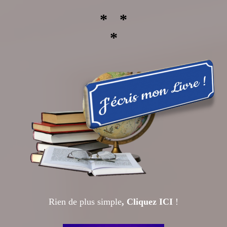
* *
*
Rien de plus simple
, Cliquez IC
I
!