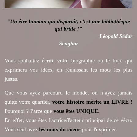
"Un être humain qui disparaît, c’est une bibliothèque
qui brûle !"
Léopold Sédar
Senghor
Vous souhaitez écrire votre biographie ou le livre qui
exprimera vos idées, en réunissant les mots les plus
justes.
Que vous ayez parcouru le monde, ou n’ayez jamais
quitté votre quartier,
votre histoire mérite un LIVRE
!
Pourquoi ? Parce que
vous êtes UNIQUE.
En effet, vous êtes l'actrice/l'acteur principal de ce vécu.
Vous seul avez
les mots du c
oeu
r
pour l'exprimer.