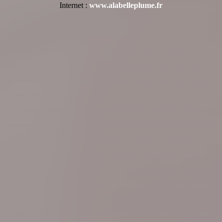
Internet :
www.alabelleplume.fr
trouver un prête plume,
André CORTIAL, écrire ses mémoires, raconter sa vie dans un livre,
cherche
une plume pour écrire un livre, cherche une plume, exemple de biographie professionnelle, rédiger une
biographie professionnelle, tarif biographie écrivain public, biographie professionnelle, comment
trouver quelqu'un pour ecrire un livre, cherche ecrivain pour ecrire un livre, recherche écrivain public,
exemple autobiographie professionnelle, biographie d'entreprise, exemple mini biographie
professionnelle, je cherche un écrivain public, écrivain biographe, exemple de biographie d'une personne
vivante, ecrire son autobiographie gratuitement, faire ecrire son livre, livre vierge pour ecrire ses
memoires, combien coute un ecrivain public, écrivain public, tarifs écrivain public, exemple de
biographie professionnelle courte, biographe privé, ecrire sa biographie gratuitement, recherche écrivain
biographe, plume écrivain, ecrivain public nimes, cherche ecrivain public, écrire sa biographie gratuit,
ecrivain public gratuit, exemple biographie familiale, biographie d'une personne exemple, ecrivain
biographe, faire ecrire son histoire gratuitement, recherche ecrivain pour ecrire mon histoire, comment