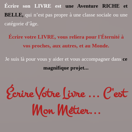
Écrire son LIVRE est
une Aventure RICHE et
BELLE,
qui n’est pas propre à une classe sociale ou une
catégorie d’âge.
Écrire votre LIVRE, vous reliera pour l'
Éternité à
vos proches, aux autres, et au Monde.
Je suis là pour vous y aider et vous accompagner dans
ce
magnifique projet...
Écrire
Votre Livre ... C'est
Mon Métier...