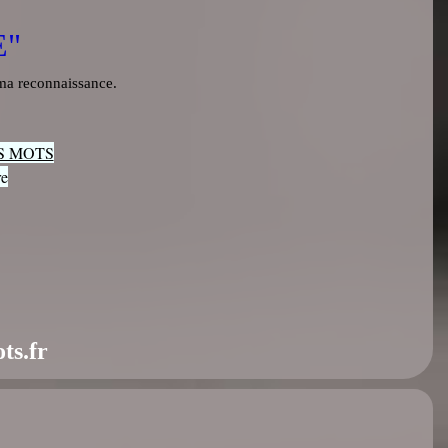
E"
 ma reconnaissance.
S MOTS
re
ts.fr