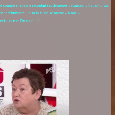
oire comme si elle me racontait ses dernières vacances… traitant d’un
ant d’humour, il a su la laissé se mettre « à nue »
xistence et l’immoralité.