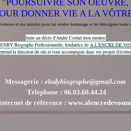
"POURSUIVRE SON OEUVRE,
OUR DONNER VIE A LA VÔTR
 promesse et ma mission pour lui rendre hommage et lui témoigner toute
Suite au décès d'André Cortial mon mentor,
ENRY Biographe Professionnelle, fondatrice de
A L'ENCRE DE VO
eprend la direction du site et vous accompagne dans vos projets d'écritu
Messagerie
:
elody
biographe@gmail.com
Téléphone :
06.03.60.44.24
 internet de référence :
www.alencredevosmo