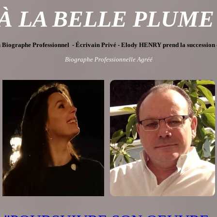
<div i
<div i
À LA BELLE PLUM
n Biographe Professionnel - Écrivain Privé - Elody HENRY prend la successi
Biographe Professionnelle Agréé