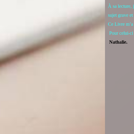
À sa lecture, 
sujet grave et
Ce Livre m’a 
Pour celui-ci 
Nathalie.