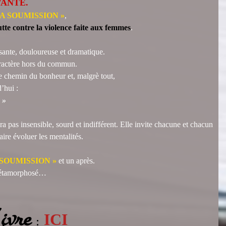
VANTE.
LA SOUMISSION »
,
lutte contre la violence faite aux femmes
.
rsante, douloureuse et dramatique.
aractère hors du commun.
le chemin du bonheur et, malgrè tout,
d’hui :
 »
 insensible, sourd et indifférent. Elle invite chacune et chacun
ire évoluer les mentalités.
 SOUMISSION »
et un après.
étamorphosé…
ivre
:
ICI