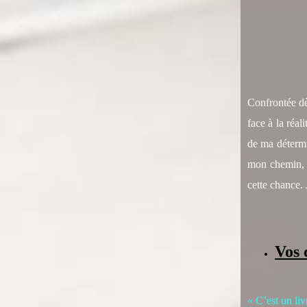
Confrontée dè
face à la réa
de ma détermi
mon chemin, j
cette chance. 
Vos 
« C’est un li